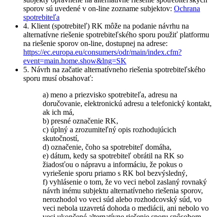
sporov sú uvedené v on-line zozname subjektov:
Ochrana
spotrebiteľa
4. Klient (spotrebiteľ) RK môže na podanie návrhu na
alternatívne riešenie spotrebiteľského sporu použiť platformu
na riešenie sporov on-line, dostupnej na adrese:
https://ec.europa.eu/consumers/odr/main/index.cfm?
event=main.home.show&lng=SK
5. Návrh na začatie alternatívneho riešenia spotrebiteľského
sporu musí obsahovať:
a) meno a priezvisko spotrebiteľa, adresu na
doručovanie, elektronickú adresu a telefonický kontakt,
ak ich má,
b) presné označenie RK,
c) úplný a zrozumiteľný opis rozhodujúcich
skutočností,
d) označenie, čoho sa spotrebiteľ domáha,
e) dátum, kedy sa spotrebiteľ obrátil na RK so
žiadosťou o nápravu a informáciu, že pokus o
vyriešenie sporu priamo s RK bol bezvýsledný,
f) vyhlásenie o tom, že vo veci nebol zaslaný rovnaký
návrh inému subjektu alternatívneho riešenia sporov,
nerozhodol vo veci súd alebo rozhodcovský súd, vo
veci nebola uzavretá dohoda o mediácii, ani nebolo vo
veci ukončené alternatívne riešenie sporu spôsobom