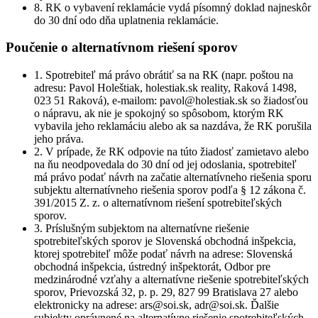
8. RK o vybavení reklamácie vydá písomný doklad najneskôr
do 30 dní odo dňa uplatnenia reklamácie.
Poučenie o alternatívnom riešení sporov
1. Spotrebiteľ má právo obrátiť sa na RK (napr. poštou na
adresu: Pavol Holeštiak, holestiak.sk reality, Raková 1498,
023 51 Raková), e-mailom: pavol@holestiak.sk so žiadosťou
o nápravu, ak nie je spokojný so spôsobom, ktorým RK
vybavila jeho reklamáciu alebo ak sa nazdáva, že RK porušila
jeho práva.
2. V prípade, že RK odpovie na túto žiadosť zamietavo alebo
na ňu neodpovedala do 30 dní od jej odoslania, spotrebiteľ
má právo podať návrh na začatie alternatívneho riešenia sporu
subjektu alternatívneho riešenia sporov podľa § 12 zákona č.
391/2015 Z. z. o alternatívnom riešení spotrebiteľských
sporov.
3. Príslušným subjektom na alternatívne riešenie
spotrebiteľských sporov je Slovenská obchodná inšpekcia,
ktorej spotrebiteľ môže podať návrh na adrese: Slovenská
obchodná inšpekcia, ústredný inšpektorát, Odbor pre
medzinárodné vzťahy a alternatívne riešenie spotrebiteľských
sporov, Prievozská 32, p. p. 29, 827 99 Bratislava 27 alebo
elektronicky na adrese: ars@soi.sk, adr@soi.sk. Ďalšie
subjekty oprávnené na alternatívne riešenie spotrebiteľských