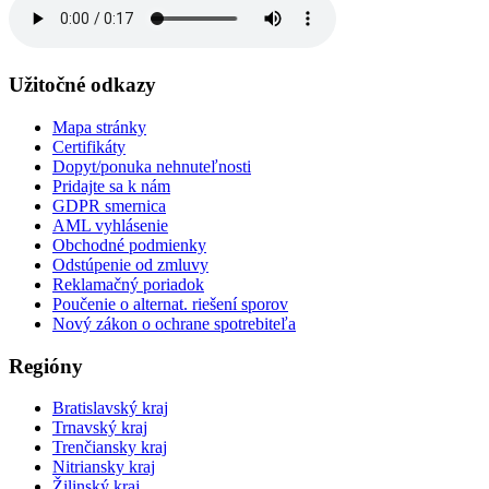
Užitočné odkazy
Mapa stránky
Certifikáty
Dopyt/ponuka nehnuteľnosti
Pridajte sa k nám
GDPR smernica
AML vyhlásenie
Obchodné podmienky
Odstúpenie od zmluvy
Reklamačný poriadok
Poučenie o alternat. riešení sporov
Nový zákon o ochrane spotrebiteľa
Regióny
Bratislavský kraj
Trnavský kraj
Trenčiansky kraj
Nitriansky kraj
Žilinský kraj