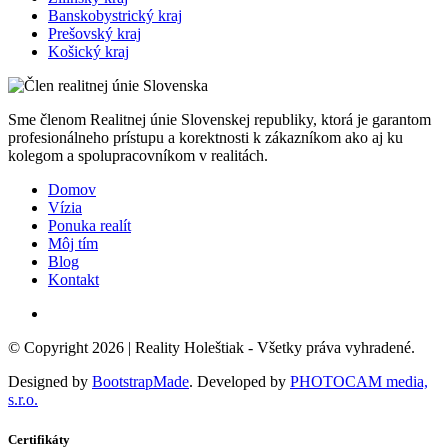
Banskobystrický kraj
Prešovský kraj
Košický kraj
Sme členom Realitnej únie Slovenskej republiky, ktorá je garantom
profesionálneho prístupu a korektnosti k zákazníkom ako aj ku
kolegom a spolupracovníkom v realitách.
Domov
Vízia
Ponuka realít
Môj tím
Blog
Kontakt
© Copyright 2026 |
Reality Holeštiak
- Všetky práva vyhradené.
Designed by
BootstrapMade
. Developed by
PHOTOCAM media,
s.r.o.
Certifikáty