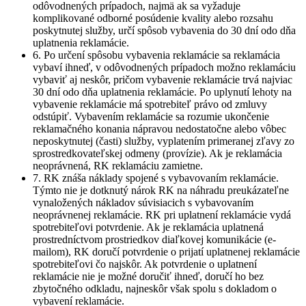
odôvodnených prípadoch, najmä ak sa vyžaduje
komplikované odborné posúdenie kvality alebo rozsahu
poskytnutej služby, určí spôsob vybavenia do 30 dní odo dňa
uplatnenia reklamácie.
6. Po určení spôsobu vybavenia reklamácie sa reklamácia
vybaví ihneď, v odôvodnených prípadoch možno reklamáciu
vybaviť aj neskôr, pričom vybavenie reklamácie trvá najviac
30 dní odo dňa uplatnenia reklamácie. Po uplynutí lehoty na
vybavenie reklamácie má spotrebiteľ právo od zmluvy
odstúpiť. Vybavením reklamácie sa rozumie ukončenie
reklamačného konania nápravou nedostatočne alebo vôbec
neposkytnutej (časti) služby, vyplatením primeranej zľavy zo
sprostredkovateľskej odmeny (provízie). Ak je reklamácia
neoprávnená, RK reklamáciu zamietne.
7. RK znáša náklady spojené s vybavovaním reklamácie.
Týmto nie je dotknutý nárok RK na náhradu preukázateľne
vynaložených nákladov súvisiacich s vybavovaním
neoprávnenej reklamácie. RK pri uplatnení reklamácie vydá
spotrebiteľovi potvrdenie. Ak je reklamácia uplatnená
prostredníctvom prostriedkov diaľkovej komunikácie (e-
mailom), RK doručí potvrdenie o prijatí uplatnenej reklamácie
spotrebiteľovi čo najskôr. Ak potvrdenie o uplatnení
reklamácie nie je možné doručiť ihneď, doručí ho bez
zbytočného odkladu, najneskôr však spolu s dokladom o
vybavení reklamácie.