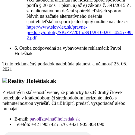
podľa § 20 ods. 1 písm. a) až e) zákona č. 391/2015 Z.
z. o alternatívnom riešení spotrebiteľských sporov.
Návrh na začatie alternatívneho riešenia
spotrebiteľského sporu je dostupný on-line na adrese:
https://www.slov-lex.sk/pravne-
predpisy/prilohy/SK/ZZ/2015/391/20160201_4545799-
2.pdf
6. Osoba zodpovedná za vybavovanie reklamácií: Pavol
Holeštiak
Tento reklamačný poriadok nadobúda platnosť a účinnosť 25. 05.
2021
Z vlastných skúseností vieme, že prakticky každý druhý človek
potrebuje v krátkodobom či strednodobom horizonte niečo s
nehnuteľnosťou vyriešiť. Či už kúpiť, predať, vysporiadať alebo
prenajať...
E-mail:
pavol[zavináč]holestiak.sk
Telefón:
+421 905 425 576, +421 905 303 090