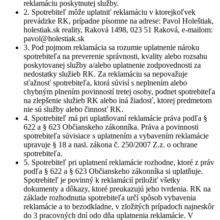
reklamáciu poskytnutej služby.
2. Spotrebiteľ môže uplatniť reklamáciu v ktorejkoľvek
prevádzke RK, prípadne písomne na adrese: Pavol Holeštiak,
holestiak.sk reality, Raková 1498, 023 51 Raková, e-mailom:
pavol@holestiak.sk
3. Pod pojmom reklamácia sa rozumie uplatnenie nároku
spotrebiteľa na preverenie správnosti, kvality alebo rozsahu
poskytovanej služby a/alebo uplatnenie zodpovednosti za
nedostatky služieb RK. Za reklamáciu sa nepovažuje
sťažnosť spotrebiteľa, ktorá súvisí s neplnením alebo
chybným plnením povinností tretej osoby, podnet spotrebiteľa
na zlepšenie služieb RK alebo iná žiadosť, ktorej predmetom
nie sú služby alebo činnosť RK.
4. Spotrebiteľ má pri uplatňovaní reklamácie práva podľa §
622 a § 623 Občianskeho zákonníka. Práva a povinnosti
spotrebiteľa súvisiace s uplatnením a vybavením reklamácie
upravuje § 18 a nasl. zákona č. 250/2007 Z.z. o ochrane
spotrebiteľa.
5. Spotrebiteľ pri uplatnení reklamácie rozhodne, ktoré z práv
podľa § 622 a § 623 Občianskeho zákonníka si uplatňuje.
Spotrebiteľ je povinný k reklamácií priložiť všetky
dokumenty a dôkazy, ktoré preukazujú jeho tvrdenia. RK na
základe rozhodnutia spotrebiteľa určí spôsob vybavenia
reklamácie a to bezodkladne, v zložitých prípadoch najneskôr
do 3 pracovných dní odo dňa uplatnenia reklamácie. V