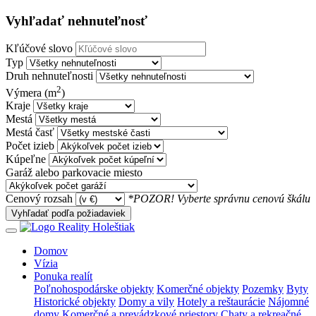
Vyhľadať nehnuteľnosť
Kľúčové slovo
Typ
Druh nehnuteľnosti
2
Výmera (m
)
Kraje
Mestá
Mestá časť
Počet izieb
Kúpeľne
Garáž alebo parkovacie miesto
Cenový rozsah
*POZOR! Vyberte správnu cenovú škálu
Vyhľadať podľa požiadaviek
Domov
Vízia
Ponuka realít
Poľnohospodárske objekty
Komerčné objekty
Pozemky
Byty
Historické objekty
Domy a vily
Hotely a reštaurácie
Nájomné
domy
Komerčné a prevádzkové priestory
Chaty a rekreačné