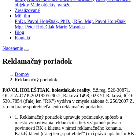
objekty
Malé objekty, garáže
Zrealizované
Môj tím
PhDr. Pavol Holeštiak, PhD. , RSc.
Mgr. Pavol Holeštiak
Mgr. Peter Holeštiak
Mário Masnica
Blog
Kontakt
Nacenenie
Reklamačný poriadok
Domov
Reklamačný poriadok
PAVOL HOLEŠTIAK, holestiak.sk reality
, č.ž.reg. 520-30871,
OU-CA-OZP-2021/005290-2, Raková 1498, 023 51 Raková, IČO:
53017854 (ďalej len "RK") vydáva v zmysle zákona č. 250/2007 Z.
z. o ochrane spotrebiteľa tento reklamačný poriadok.
1. Reklamačný poriadok upravuje podmienky, spôsob a
miesto vybavovania reklamácií a tiež vzájomné práva a
povinnosti RK a klienta v rámci reklamačného konania.
Každý klient (ďalej len „spotrebiteľ“) má právo uplatniť u RK