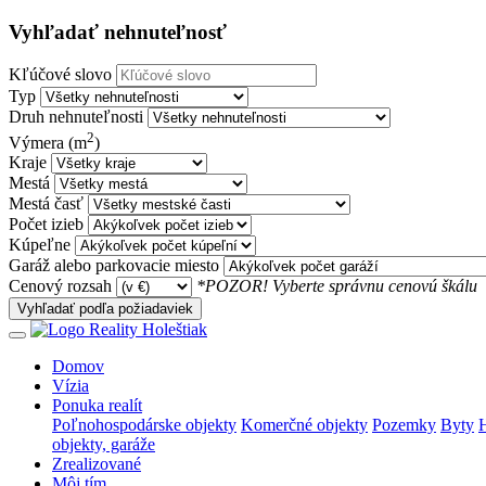
Vyhľadať nehnuteľnosť
Kľúčové slovo
Typ
Druh nehnuteľnosti
2
Výmera (m
)
Kraje
Mestá
Mestá časť
Počet izieb
Kúpeľne
Garáž alebo parkovacie miesto
Cenový rozsah
*POZOR! Vyberte správnu cenovú škálu
Vyhľadať podľa požiadaviek
Domov
Vízia
Ponuka realít
Poľnohospodárske objekty
Komerčné objekty
Pozemky
Byty
H
objekty, garáže
Zrealizované
Môj tím