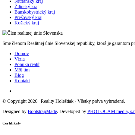
Nitriansky kraj
Žilinský kraj
Banskobystrický kraj
Prešovský kraj
Košický kraj
Sme členom Realitnej únie Slovenskej republiky, ktorá je garantom p
Domov
Vízia
Ponuka realít
Môj tím
Blog
Kontakt
© Copyright 2026 |
Reality Holeštiak
- Všetky práva vyhradené.
Designed by
BootstrapMade
. Developed by
PHOTOCAM media, s.r.
Certifikáty