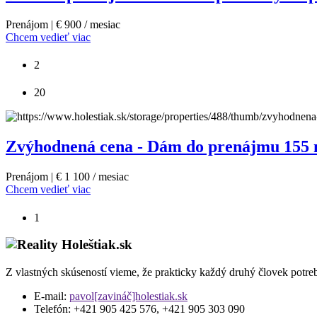
Prenájom | € 900 / mesiac
Chcem vedieť viac
2
20
Zvýhodnená cena - Dám do prenájmu 155 m2
Prenájom | € 1 100 / mesiac
Chcem vedieť viac
1
Z vlastných skúseností vieme, že prakticky každý druhý človek potre
E-mail:
pavol[zavináč]holestiak.sk
Telefón:
+421 905 425 576, +421 905 303 090