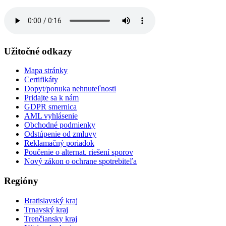
Užitočné odkazy
Mapa stránky
Certifikáty
Dopyt/ponuka nehnuteľnosti
Pridajte sa k nám
GDPR smernica
AML vyhlásenie
Obchodné podmienky
Odstúpenie od zmluvy
Reklamačný poriadok
Poučenie o alternat. riešení sporov
Nový zákon o ochrane spotrebiteľa
Regióny
Bratislavský kraj
Trnavský kraj
Trenčiansky kraj