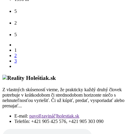
5
2
5
1
2
3
Z vlastných skúseností vieme, že prakticky každý druhý človek
potrebuje v krátkodobom či strednodobom horizonte niečo s
nehnuteľnosťou vyriešiť. Či už kúpiť, predať, vysporiadať alebo
prenajať...
E-mail:
pavol[zavináč]holestiak.sk
Telefón:
+421 905 425 576, +421 905 303 090