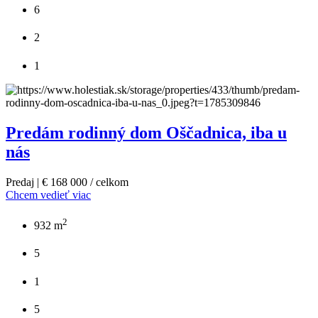
6
2
1
Predám rodinný dom Oščadnica, iba u
nás
Predaj | € 168 000 / celkom
Chcem vedieť viac
2
932 m
5
1
5