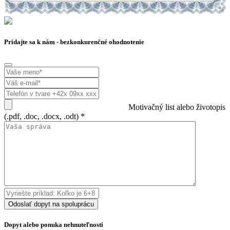
Pridajte sa k nám - bezkonkurenčné ohodnotenie
Motivačný list alebo životopis
(.pdf, .doc, .docx, .odt) *
Odoslať dopyt na spoluprácu
Dopyt alebo ponuka nehnuteľnosti