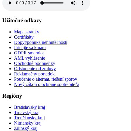
Užitočné odkazy
Mapa stránky
Certifikáty
Dopyt/ponuka nehnuteľnosti
Pridajte sa k nám
GDPR smernica
AML vyhlásenie
Obchodné podmienky
Odstúpenie od zmluvy
Reklamačný poriadok
Poučenie o alternat. riešení sporov
Nový zákon o ochrane spotrebiteľa
Regióny
Bratislavský kraj
Trnavský kraj
Trenčiansky kraj
Nitriansky kraj
Žilinský kraj