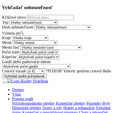
Vyhľadať nehnuteľnosť
Kľúčové slovo
Typ
Druh nehnuteľnosti
2
Výmera (m
)
Kraje
Mestá
Mestá časť
Počet izieb
Kúpeľne
Garáž alebo parkovacie miesto
Cenový rozsah
*POZOR! Vyberte správnu cenovú škálu
Vyhľadať podľa požiadaviek
Domov
Vízia
Ponuka realít
Poľnohospodárske objekty
Komerčné objekty
Pozemky
Byty
Historické objekty
Domy a vily
Hotely a reštaurácie
Nájomné
domy
Komerčné a prevádzkové priestory
Chaty a rekreačné