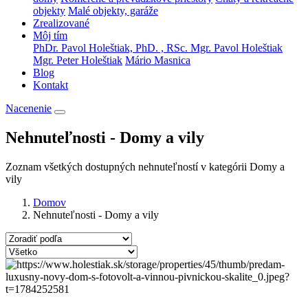
objekty
Malé objekty, garáže
Zrealizované
Môj tím
PhDr. Pavol Holeštiak, PhD. , RSc.
Mgr. Pavol Holeštiak
Mgr. Peter Holeštiak
Mário Masnica
Blog
Kontakt
Nacenenie
Nehnuteľnosti - Domy a vily
Zoznam všetkých dostupných nehnuteľností v kategórii Domy a
vily
Domov
Nehnuteľnosti - Domy a vily