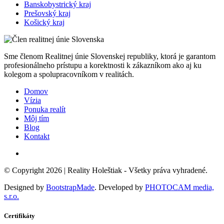
Banskobystrický kraj
Prešovský kraj
Košický kraj
Sme členom Realitnej únie Slovenskej republiky, ktorá je garantom
profesionálneho prístupu a korektnosti k zákazníkom ako aj ku
kolegom a spolupracovníkom v realitách.
Domov
Vízia
Ponuka realít
Môj tím
Blog
Kontakt
© Copyright 2026 |
Reality Holeštiak
- Všetky práva vyhradené.
Designed by
BootstrapMade
. Developed by
PHOTOCAM media,
s.r.o.
Certifikáty