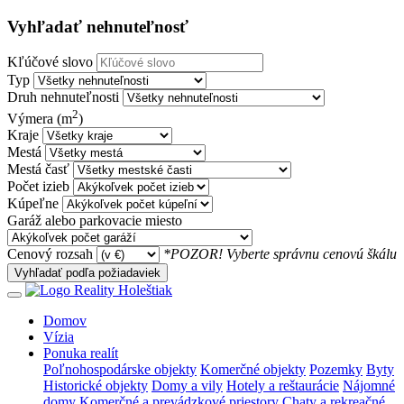
Vyhľadať nehnuteľnosť
Kľúčové slovo
Typ
Druh nehnuteľnosti
2
Výmera (m
)
Kraje
Mestá
Mestá časť
Počet izieb
Kúpeľne
Garáž alebo parkovacie miesto
Cenový rozsah
*POZOR! Vyberte správnu cenovú škálu
Vyhľadať podľa požiadaviek
Domov
Vízia
Ponuka realít
Poľnohospodárske objekty
Komerčné objekty
Pozemky
Byty
Historické objekty
Domy a vily
Hotely a reštaurácie
Nájomné
domy
Komerčné a prevádzkové priestory
Chaty a rekreačné