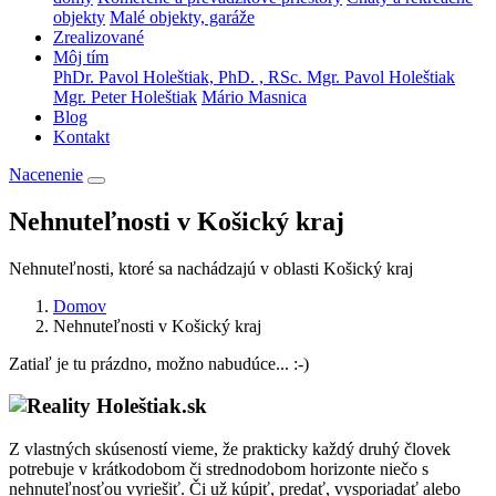
objekty
Malé objekty, garáže
Zrealizované
Môj tím
PhDr. Pavol Holeštiak, PhD. , RSc.
Mgr. Pavol Holeštiak
Mgr. Peter Holeštiak
Mário Masnica
Blog
Kontakt
Nacenenie
Nehnuteľnosti v Košický kraj
Nehnuteľnosti, ktoré sa nachádzajú v oblasti Košický kraj
Domov
Nehnuteľnosti v Košický kraj
Zatiaľ je tu prázdno, možno nabudúce... :-)
Z vlastných skúseností vieme, že prakticky každý druhý človek
potrebuje v krátkodobom či strednodobom horizonte niečo s
nehnuteľnosťou vyriešiť. Či už kúpiť, predať, vysporiadať alebo