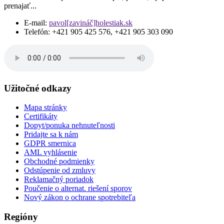
prenajať...
E-mail:
pavol[zavináč]holestiak.sk
Telefón:
+421 905 425 576, +421 905 303 090
Užitočné odkazy
Mapa stránky
Certifikáty
Dopyt/ponuka nehnuteľnosti
Pridajte sa k nám
GDPR smernica
AML vyhlásenie
Obchodné podmienky
Odstúpenie od zmluvy
Reklamačný poriadok
Poučenie o alternat. riešení sporov
Nový zákon o ochrane spotrebiteľa
Regióny