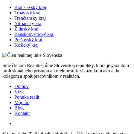
Bratislavský kraj
Trnavský kraj
Trenčiansky kraj
Nitriansky kraj
Žilinský kraj
Banskobystrický kraj
Prešovský kraj
Košický kraj
Sme členom Realitnej únie Slovenskej republiky, ktorá je garantom
profesionálneho prístupu a korektnosti k zákazníkom ako aj ku
kolegom a spolupracovníkom v realitách.
Domov
Vízia
Ponuka realít
Môj tím
Blog
Kontakt
© Copyright 2026 |
Reality Holeštiak
- Všetky práva vyhradené.