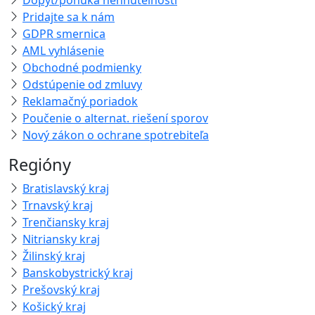
Dopyt/ponuka nehnuteľnosti
Pridajte sa k nám
GDPR smernica
AML vyhlásenie
Obchodné podmienky
Odstúpenie od zmluvy
Reklamačný poriadok
Poučenie o alternat. riešení sporov
Nový zákon o ochrane spotrebiteľa
Regióny
Bratislavský kraj
Trnavský kraj
Trenčiansky kraj
Nitriansky kraj
Žilinský kraj
Banskobystrický kraj
Prešovský kraj
Košický kraj