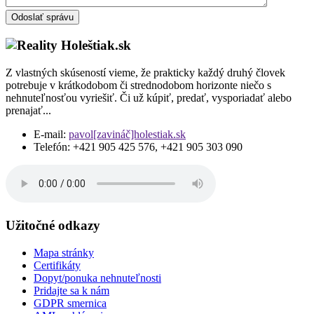
Odoslať správu
Z vlastných skúseností vieme, že prakticky každý druhý človek
potrebuje v krátkodobom či strednodobom horizonte niečo s
nehnuteľnosťou vyriešiť. Či už kúpiť, predať, vysporiadať alebo
prenajať...
E-mail:
pavol[zavináč]holestiak.sk
Telefón:
+421 905 425 576, +421 905 303 090
Užitočné odkazy
Mapa stránky
Certifikáty
Dopyt/ponuka nehnuteľnosti
Pridajte sa k nám
GDPR smernica