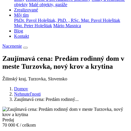
objekty
Malé objekty, garáže
Zrealizované
Môj tím
PhDr. Pavol Holeštiak, PhD. , RSc.
Mgr. Pavol Holeštiak
Mgr. Peter Holeštiak
Mário Masnica
Blog
Kontakt
Nacenenie
Zaujímavá cena: Predám rodinný dom v
meste Turzovka, nový krov a krytina
Žilinský kraj, Turzovka, Slovensko
Domov
Nehnuteľnosti
Zaujímavá cena: Predám rodinný...
Predaj
70 000 € / celkom