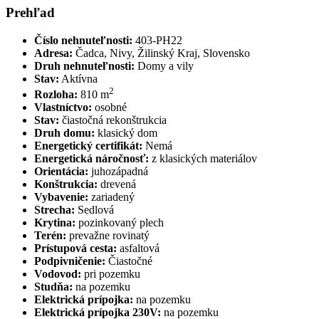
Prehľad
Číslo nehnuteľnosti:
403-PH22
Adresa:
Čadca, Nivy, Žilinský Kraj, Slovensko
Druh nehnuteľnosti:
Domy a vily
Stav:
Aktívna
2
Rozloha:
810 m
Vlastníctvo:
osobné
Stav:
čiastočná rekonštrukcia
Druh domu:
klasický dom
Energetický certifikát:
Nemá
Energetická náročnosť:
z klasických materiálov
Orientácia:
juhozápadná
Konštrukcia:
drevená
Vybavenie:
zariadený
Strecha:
Sedlová
Krytina:
pozinkovaný plech
Terén:
prevažne rovinatý
Prístupová cesta:
asfaltová
Podpivničenie:
Čiastočné
Vodovod:
pri pozemku
Studňa:
na pozemku
Elektrická prípojka:
na pozemku
Elektrická prípojka 230V:
na pozemku