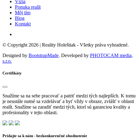
Vízia
Ponuka realít
Môj tím
Blog
Kontakt
© Copyright 2026 |
Reality Holeštiak
- Všetky práva vyhradené.
Designed by
BootstrapMade
. Developed by
PHOTOCAM media,
s.r.o.
Certifikáty
Snažíme sa na sebe pracovať a patriť medzi tých najlepších. K tomu
je neustále nutné sa vzdelávať a byť vždy v obraze, zvlášť v oblasti
realít. Snažíme sa zaradiť medzi tých, ktorí sú garanciou kvality a
profesionality v tejto oblasti.
Pridajte sa k nám - bezkonkurenčné ohodnotenie