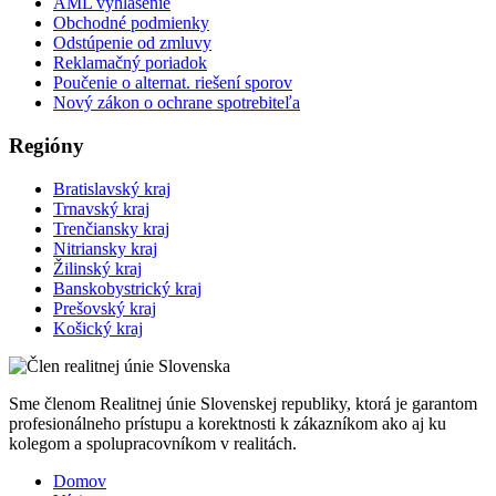
AML vyhlásenie
Obchodné podmienky
Odstúpenie od zmluvy
Reklamačný poriadok
Poučenie o alternat. riešení sporov
Nový zákon o ochrane spotrebiteľa
Regióny
Bratislavský kraj
Trnavský kraj
Trenčiansky kraj
Nitriansky kraj
Žilinský kraj
Banskobystrický kraj
Prešovský kraj
Košický kraj
Sme členom Realitnej únie Slovenskej republiky, ktorá je garantom
profesionálneho prístupu a korektnosti k zákazníkom ako aj ku
kolegom a spolupracovníkom v realitách.
Domov