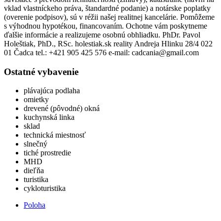
vklad vlastníckeho práva, štandardné podanie) a notárske poplatky
(overenie podpisov), sú v réžii našej realitnej kancelárie. Pomôžeme
s výhodnou hypotékou, financovaním. Ochotne vám poskytneme
ďalšie informácie a realizujeme osobnú obhliadku. PhDr. Pavol
Holeštiak, PhD., RSc. holestiak.sk reality Andreja Hlinku 28/4 022
01 Čadca tel.: +421 905 425 576 e-mail: cadcania@gmail.com
Ostatné vybavenie
plávajúca podlaha
omietky
drevené (pôvodné) okná
kuchynská linka
sklad
technická miestnosť
slnečný
tiché prostredie
MHD
dieľňa
turistika
cykloturistika
Poloha