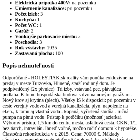
Elektrická prípojka 400V:
na pozemku
Umiestnenie kanalizáce:
pri pozemku
Počet izieb:
3
Kuchyňa:
1
Počet WC:
1
Garáž:
2
Vonkajšie parkovacie miesto:
2
Poschodia:
3
Rok výstavby:
1935
Zastavaná plocha:
100
Popis nehnuteľnosti
Odporúčané - HOLESTIAK.sk reality vám ponúka exkluzívne na
predaj v meste Turzovka, Hlinené, starší rodinný dom. Je
podpivničený (2x pivnice). Tri izby, vstavaná pec, plávajúca
podlaha. K tomu hospodárska budova s dvoma novými garážami.
Nový krov aj krytina (plech). Všetky IS k dispozícii: pri pozemku v
ceste verejný vodovod a verejná kanalizácia, plyn, napojenie na
el.en., k tomu aj vlastná voda - kopaná, vyčistená studňa - ručná
pumpa na pitnú vodu. Prístup k potôčiku (možnosť jazierka).
Výborný prístup, 1,5 km do centra mesta, asfaltová cesta. CKN, 1/1,
bez tiarch, intravilán. Ihneď voľné, možno ručiť domom k hypotéke.
Čiastočná rekonštrukcia v r. 2015. Cena: 70000 €. Náklady
súvisiace s prevodom nehnuteľnosti (zmluvy), katastrálne (návrh na