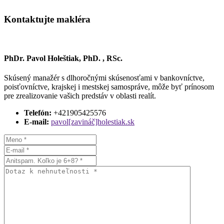
Kontaktujte makléra
PhDr. Pavol Holeštiak, PhD. , RSc.
Skúsený manažér s dlhoročnými skúsenosťami v bankovníctve,
poisťovníctve, krajskej i mestskej samospráve, môže byť prínosom
pre zrealizovanie vašich predstáv v oblasti realít.
Telefón:
+421905425576
E-mail:
pavol[zavináč]holestiak.sk