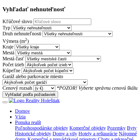
Vyhľadať nehnuteľnosť
Kľúčové slovo
Typ
Druh nehnuteľnosti
2
Výmera (m
)
Kraje
Mestá
Mestá časť
Počet izieb
Kúpeľne
Garáž alebo parkovacie miesto
Cenový rozsah
*POZOR! Vyberte správnu cenovú škálu
Vyhľadať podľa požiadaviek
Domov
Vízia
Ponuka realít
Poľnohospodárske objekty
Komerčné objekty
Pozemky
Byty
Historické objekty
Domy a vily
Hotely a reštaurácie
Nájomné
domy
Komerčné a prevádzkové priestory
Chaty a rekreačné