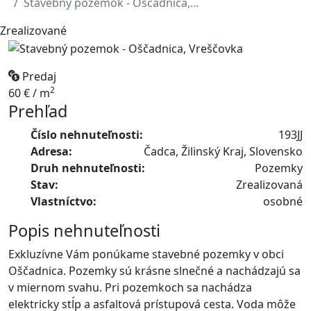
Stavebný pozemok - Oščadnica,...
Zrealizované
Predaj
2
60 € / m
Prehľad
Číslo nehnuteľnosti:
193JJ
Adresa:
Čadca, Žilinský Kraj, Slovensko
Druh nehnuteľnosti:
Pozemky
Stav:
Zrealizovaná
Vlastníctvo:
osobné
Popis nehnuteľnosti
Exkluzívne Vám ponúkame stavebné pozemky v obci
Oščadnica. Pozemky sú krásne slnečné a nachádzajú sa
v miernom svahu. Pri pozemkoch sa nachádza
elektricky stĺp a asfaltová prístupová cesta. Voda môže