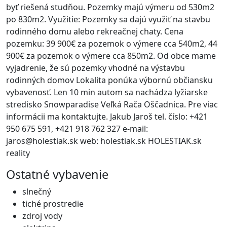
byť riešená studňou. Pozemky majú výmeru od 530m2
po 830m2. Využitie: Pozemky sa dajú využiť na stavbu
rodinného domu alebo rekreačnej chaty. Cena
pozemku: 39 900€ za pozemok o výmere cca 540m2, 44
900€ za pozemok o výmere cca 850m2. Od obce mame
vyjadrenie, že sú pozemky vhodné na výstavbu
rodinných domov Lokalita ponúka výbornú občiansku
vybavenosť. Len 10 min autom sa nachádza lyžiarske
stredisko Snowparadise Veľká Rača Oščadnica. Pre viac
informácii ma kontaktujte. Jakub Jaroš tel. číslo: +421
950 675 591, +421 918 762 327 e-mail:
jaros@holestiak.sk web: holestiak.sk HOLESTIAK.sk
reality
Ostatné vybavenie
slnečný
tiché prostredie
zdroj vody