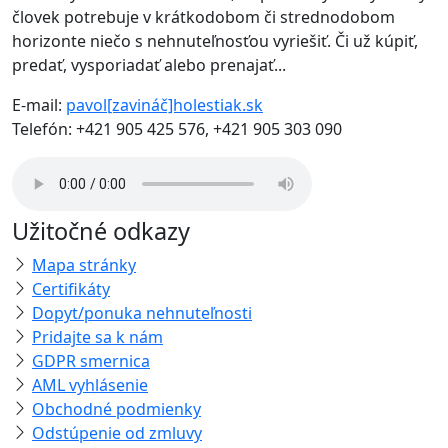
človek potrebuje v krátkodobom či strednodobom
horizonte niečo s nehnuteľnosťou vyriešiť. Či už kúpiť,
predať, vysporiadať alebo prenajať...
E-mail:
pavol[zavináč]holestiak.sk
Telefón:
+421 905 425 576, +421 905 303 090
Užitočné odkazy
Mapa stránky
Certifikáty
Dopyt/ponuka nehnuteľnosti
Pridajte sa k nám
GDPR smernica
AML vyhlásenie
Obchodné podmienky
Odstúpenie od zmluvy