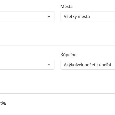
Mestá
Kúpeľne
kálu