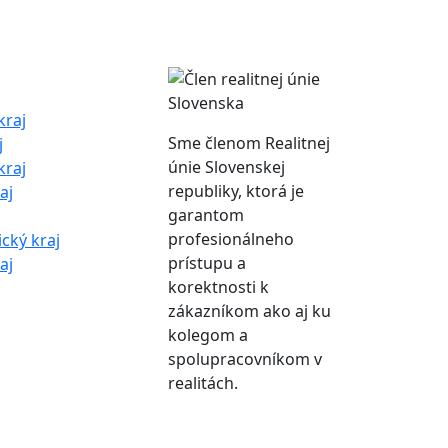
kraj
Sme členom Realitnej
j
únie Slovenskej
kraj
republiky, ktorá je
aj
garantom
profesionálneho
cký kraj
prístupu a
aj
korektnosti k
zákazníkom ako aj ku
kolegom a
spolupracovníkom v
realitách.