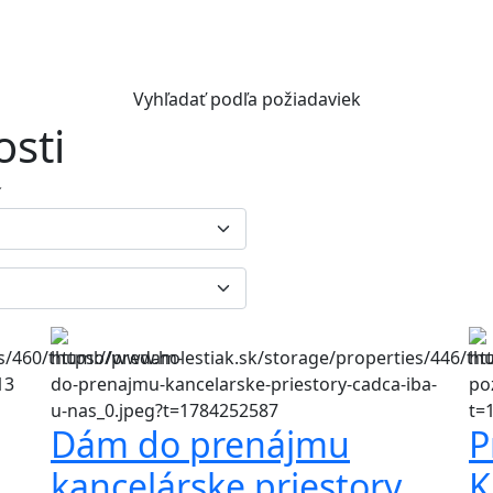
Vyhľadať podľa požiadaviek
osti
í
Dám do prenájmu
P
kancelárske priestory
K