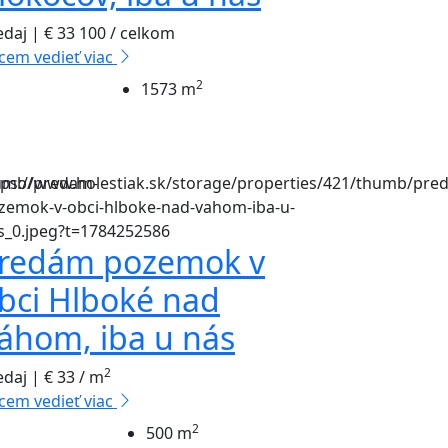
edaj | € 33 100 / celkom
cem vedieť viac
2
1573 m
redám pozemok v
bci Hlboké nad
áhom, iba u nás
2
edaj | € 33 / m
cem vedieť viac
2
500 m