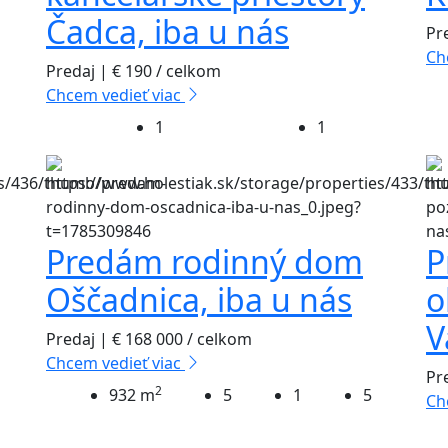
Čadca, iba u nás
Pr
Ch
Predaj | € 190 / celkom
Chcem vedieť viac
1
1
Predám rodinný dom
P
Oščadnica, iba u nás
o
V
Predaj | € 168 000 / celkom
Chcem vedieť viac
Pr
2
932 m
5
1
5
Ch