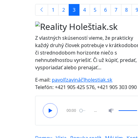
1
2
3
4
5
6
7
8
Z vlastných skúseností vieme, že prakticky
každý druhý človek potrebuje v krátkodob
či strednodobom horizonte niečo s
nehnuteľnosťou vyriešiť. Či už kúpiť, predať,
vysporiadať alebo prenajať...
E-mail:
pavol[zavináč]holestiak.sk
Telefón:
+421 905 425 576, +421 905 303 090
00:00
…