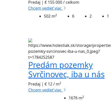
Predaj | € 155 000 / celkom
Chcem vedieť viac
2
502 m
6
2
1
Predám pozemky
Svrčinovec, iba u nás
2
Predaj | € 12 / m
Chcem vedieť viac
2
1676 m