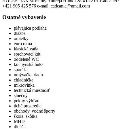
HOLESTIAK.sk reality Andreja Hlinku 28/4 022 01 Čadca tel.:
+421 905 425 576 e-mail: cadcania@gmail.com
Ostatné vybavenie
plávajúca podlaha
dlažba
omietky
euro okná
klasická vaňa
sprchovací kút
oddelené WC
kuchynská linka
sporák
umývačka riadu
chladnička
mikrovlnka
technická miestnosť
slnečný
pekný výhľad
tiché prostredie
obchody, vodné športy
škola, škôlka
MHD
dieľňa