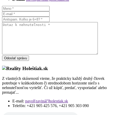
Odoslať správu
Z vlastných skúseností vieme, že prakticky každý druhý človek
potrebuje v krátkodobom či strednodobom horizonte niečo s
nehnuteľnosťou vyriešiť. Či už kúpiť, predať, vysporiadať alebo
prenajať...
E-mail:
pavol[zavináč]holestiak.sk
Telefón:
+421 905 425 576, +421 905 303 090