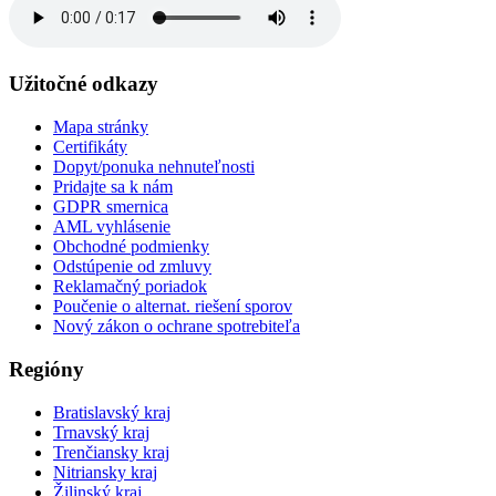
Užitočné odkazy
Mapa stránky
Certifikáty
Dopyt/ponuka nehnuteľnosti
Pridajte sa k nám
GDPR smernica
AML vyhlásenie
Obchodné podmienky
Odstúpenie od zmluvy
Reklamačný poriadok
Poučenie o alternat. riešení sporov
Nový zákon o ochrane spotrebiteľa
Regióny
Bratislavský kraj
Trnavský kraj
Trenčiansky kraj
Nitriansky kraj
Žilinský kraj