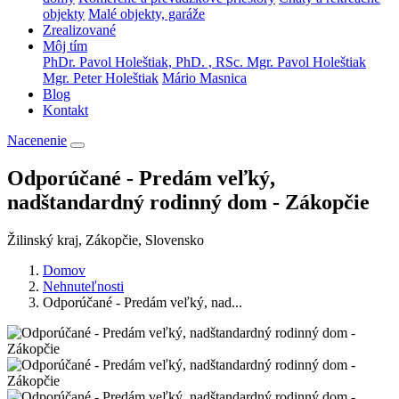
objekty
Malé objekty, garáže
Zrealizované
Môj tím
PhDr. Pavol Holeštiak, PhD. , RSc.
Mgr. Pavol Holeštiak
Mgr. Peter Holeštiak
Mário Masnica
Blog
Kontakt
Nacenenie
Odporúčané - Predám veľký,
nadštandardný rodinný dom - Zákopčie
Žilinský kraj, Zákopčie, Slovensko
Domov
Nehnuteľnosti
Odporúčané - Predám veľký, nad...