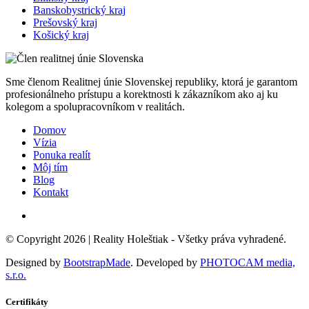
Banskobystrický kraj
Prešovský kraj
Košický kraj
Sme členom Realitnej únie Slovenskej republiky, ktorá je garantom
profesionálneho prístupu a korektnosti k zákazníkom ako aj ku
kolegom a spolupracovníkom v realitách.
Domov
Vízia
Ponuka realít
Môj tím
Blog
Kontakt
© Copyright 2026 |
Reality Holeštiak
- Všetky práva vyhradené.
Designed by
BootstrapMade
. Developed by
PHOTOCAM media,
s.r.o.
Certifikáty