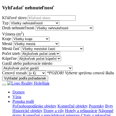
Vyhľadať nehnuteľnosť
Kľúčové slovo
Typ
Druh nehnuteľnosti
2
Výmera (m
)
Kraje
Mestá
Mestá časť
Počet izieb
Kúpeľne
Garáž alebo parkovacie miesto
Cenový rozsah
*POZOR! Vyberte správnu cenovú škálu
Vyhľadať podľa požiadaviek
Domov
Vízia
Ponuka realít
Poľnohospodárske objekty
Komerčné objekty
Pozemky
Byty
Historické objekty
Domy a vily
Hotely a reštaurácie
Nájomné
domy
Komerčné a prevádzkové priestory
Chaty a rekreačné