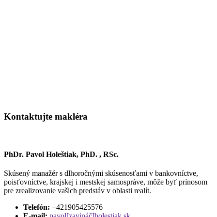
Kontaktujte makléra
PhDr. Pavol Holeštiak, PhD. , RSc.
Skúsený manažér s dlhoročnými skúsenosťami v bankovníctve,
poisťovníctve, krajskej i mestskej samospráve, môže byť prínosom
pre zrealizovanie vašich predstáv v oblasti realít.
Telefón:
+421905425576
E-mail:
pavol[zavináč]holestiak.sk