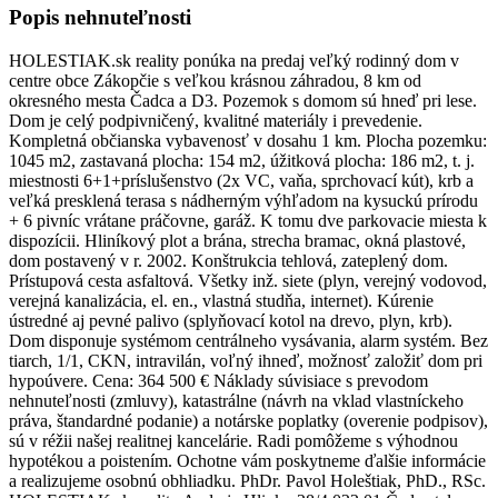
Popis nehnuteľnosti
HOLESTIAK.sk reality ponúka na predaj veľký rodinný dom v
centre obce Zákopčie s veľkou krásnou záhradou, 8 km od
okresného mesta Čadca a D3. Pozemok s domom sú hneď pri lese.
Dom je celý podpivničený, kvalitné materiály i prevedenie.
Kompletná občianska vybavenosť v dosahu 1 km. Plocha pozemku:
1045 m2, zastavaná plocha: 154 m2, úžitková plocha: 186 m2, t. j.
miestnosti 6+1+príslušenstvo (2x VC, vaňa, sprchovací kút), krb a
veľká presklená terasa s nádherným výhľadom na kysuckú prírodu
+ 6 pivníc vrátane práčovne, garáž. K tomu dve parkovacie miesta k
dispozícii. Hliníkový plot a brána, strecha bramac, okná plastové,
dom postavený v r. 2002. Konštrukcia tehlová, zateplený dom.
Prístupová cesta asfaltová. Všetky inž. siete (plyn, verejný vodovod,
verejná kanalizácia, el. en., vlastná studňa, internet). Kúrenie
ústredné aj pevné palivo (splyňovací kotol na drevo, plyn, krb).
Dom disponuje systémom centrálneho vysávania, alarm systém. Bez
tiarch, 1/1, CKN, intravilán, voľný ihneď, možnosť založiť dom pri
hypoúvere. Cena: 364 500 € Náklady súvisiace s prevodom
nehnuteľnosti (zmluvy), katastrálne (návrh na vklad vlastníckeho
práva, štandardné podanie) a notárske poplatky (overenie podpisov),
sú v réžii našej realitnej kancelárie. Radi pomôžeme s výhodnou
hypotékou a poistením. Ochotne vám poskytneme ďalšie informácie
a realizujeme osobnú obhliadku. PhDr. Pavol Holeštiak, PhD., RSc.