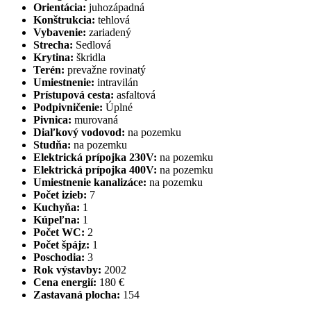
Orientácia:
juhozápadná
Konštrukcia:
tehlová
Vybavenie:
zariadený
Strecha:
Sedlová
Krytina:
škridla
Terén:
prevažne rovinatý
Umiestnenie:
intravilán
Prístupová cesta:
asfaltová
Podpivničenie:
Úplné
Pivnica:
murovaná
Diaľkový vodovod:
na pozemku
Studňa:
na pozemku
Elektrická prípojka 230V:
na pozemku
Elektrická prípojka 400V:
na pozemku
Umiestnenie kanalizáce:
na pozemku
Počet izieb:
7
Kuchyňa:
1
Kúpeľna:
1
Počet WC:
2
Počet špájz:
1
Poschodia:
3
Rok výstavby:
2002
Cena energií:
180 €
Zastavaná plocha:
154